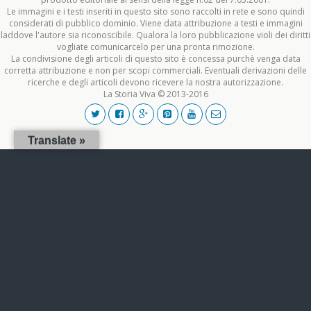
Le immagini e i testi inseriti in questo sito sono raccolti in rete e sono quindi
considerati di pubblico dominio. Viene data attribuzione a testi e immagini
laddove l'autore sia riconoscibile. Qualora la loro pubblicazione violi dei diritti
vogliate comunicarcelo per una pronta rimozione.
La condivisione degli articoli di questo sito è concessa purchè venga data
corretta attribuzione e non per scopi commerciali. Eventuali derivazioni delle
ricerche e degli articoli devono ricevere la nostra autorizzazione.
La Storia Viva © 2013-2016
Translate »