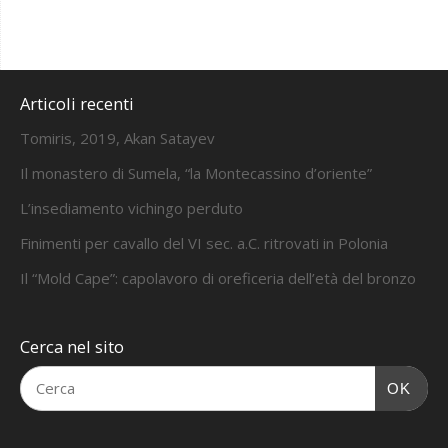
Articoli recenti
Tomiris, 2019, Akan Satayev
Il monastero di Sumela, “la Montecassino d’oriente”
L’insediamento vichingo perduto
Finimenti per cavallo del VI sec. a.C. ritrovati in Polonia
Il “Mold Cape”: capolavoro di oreficeria dell’età del bronzo
Cerca nel sito
OK