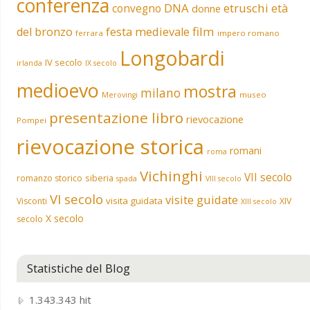
conferenza
DNA
etruschi
convegno
età
donne
film
del bronzo
festa medievale
ferrara
impero romano
Longobardi
IV secolo
irlanda
IX secolo
medioevo
mostra
milano
museo
Merovingi
presentazione libro
rievocazione
Pompei
rievocazione storica
romani
roma
Vichinghi
VII secolo
siberia
romanzo storico
spada
VIII secolo
VI secolo
visite guidate
visita guidata
Visconti
XIV
XIII secolo
X secolo
secolo
Statistiche del Blog
1.343.343 hit