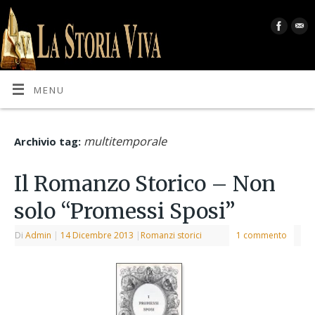
MENU
multitemporale
Archivio tag:
Il Romanzo Storico – Non
solo “Promessi Sposi”
Di
Admin
|
14 Dicembre 2013
|
Romanzi storici
1 commento