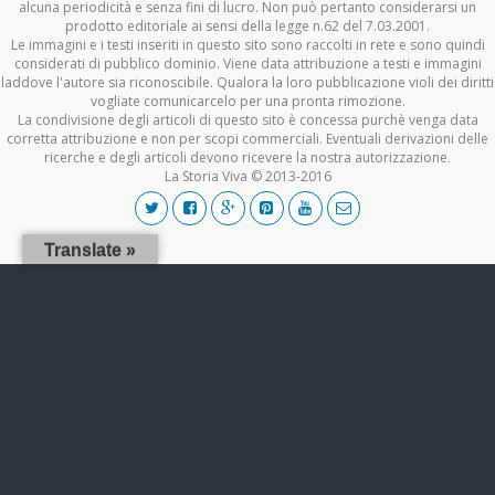
alcuna periodicità e senza fini di lucro. Non può pertanto considerarsi un
prodotto editoriale ai sensi della legge n.62 del 7.03.2001.
Le immagini e i testi inseriti in questo sito sono raccolti in rete e sono quindi
considerati di pubblico dominio. Viene data attribuzione a testi e immagini
laddove l'autore sia riconoscibile. Qualora la loro pubblicazione violi dei diritti
vogliate comunicarcelo per una pronta rimozione.
La condivisione degli articoli di questo sito è concessa purchè venga data
corretta attribuzione e non per scopi commerciali. Eventuali derivazioni delle
ricerche e degli articoli devono ricevere la nostra autorizzazione.
La Storia Viva © 2013-2016
Translate »