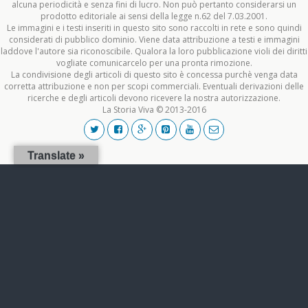
alcuna periodicità e senza fini di lucro. Non può pertanto considerarsi un
prodotto editoriale ai sensi della legge n.62 del 7.03.2001.
Le immagini e i testi inseriti in questo sito sono raccolti in rete e sono quindi
considerati di pubblico dominio. Viene data attribuzione a testi e immagini
laddove l'autore sia riconoscibile. Qualora la loro pubblicazione violi dei diritti
vogliate comunicarcelo per una pronta rimozione.
La condivisione degli articoli di questo sito è concessa purchè venga data
corretta attribuzione e non per scopi commerciali. Eventuali derivazioni delle
ricerche e degli articoli devono ricevere la nostra autorizzazione.
La Storia Viva © 2013-2016
Translate »