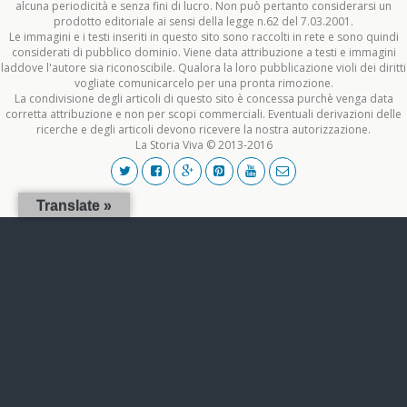
alcuna periodicità e senza fini di lucro. Non può pertanto considerarsi un
prodotto editoriale ai sensi della legge n.62 del 7.03.2001.
Le immagini e i testi inseriti in questo sito sono raccolti in rete e sono quindi
considerati di pubblico dominio. Viene data attribuzione a testi e immagini
laddove l'autore sia riconoscibile. Qualora la loro pubblicazione violi dei diritti
vogliate comunicarcelo per una pronta rimozione.
La condivisione degli articoli di questo sito è concessa purchè venga data
corretta attribuzione e non per scopi commerciali. Eventuali derivazioni delle
ricerche e degli articoli devono ricevere la nostra autorizzazione.
La Storia Viva © 2013-2016
Translate »