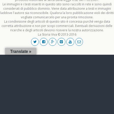
Le immagini e i testi inseriti in questo sito sono raccolti in rete e sono quindi
considerati di pubblico dominio. Viene data attribuzione a testi e immagini
laddove l'autore sia riconoscibile. Qualora la loro pubblicazione violi dei diritti
vogliate comunicarcelo per una pronta rimozione.
La condivisione degli articoli di questo sito è concessa purchè venga data
corretta attribuzione e non per scopi commerciali. Eventuali derivazioni delle
ricerche e degli articoli devono ricevere la nostra autorizzazione.
La Storia Viva © 2013-2016
Translate »