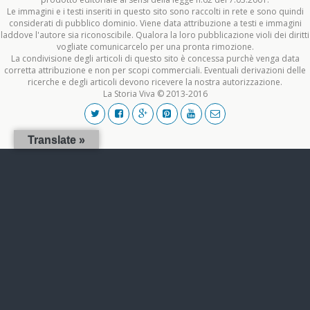
Le immagini e i testi inseriti in questo sito sono raccolti in rete e sono quindi
considerati di pubblico dominio. Viene data attribuzione a testi e immagini
laddove l'autore sia riconoscibile. Qualora la loro pubblicazione violi dei diritti
vogliate comunicarcelo per una pronta rimozione.
La condivisione degli articoli di questo sito è concessa purchè venga data
corretta attribuzione e non per scopi commerciali. Eventuali derivazioni delle
ricerche e degli articoli devono ricevere la nostra autorizzazione.
La Storia Viva © 2013-2016
Translate »