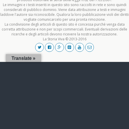
Le immagini e i testi inseriti in questo sito sono raccolti in rete e sono quindi
considerati di pubblico dominio. Viene data attribuzione a testi e immagini
laddove l'autore sia riconoscibile. Qualora la loro pubblicazione violi dei diritti
vogliate comunicarcelo per una pronta rimozione.
La condivisione degli articoli di questo sito è concessa purchè venga data
corretta attribuzione e non per scopi commerciali. Eventuali derivazioni delle
ricerche e degli articoli devono ricevere la nostra autorizzazione.
La Storia Viva © 2013-2016
Translate »