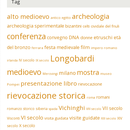
Tag
archeologia
alto medioevo
antico egitto
archeologia sperimentale
bizantini
celti
cividale del friuli
conferenza
DNA
etruschi
convegno
età
donne
film
del bronzo
festa medievale
ferrara
impero romano
Longobardi
IV secolo
irlanda
IX secolo
medioevo
mostra
milano
museo
Merovingi
presentazione libro
rievocazione
Pompei
rievocazione storica
romani
roma
Vichinghi
VII secolo
siberia
romanzo storico
spada
VIII secolo
VI secolo
visite guidate
visita guidata
Visconti
XIV
XIII secolo
X secolo
secolo