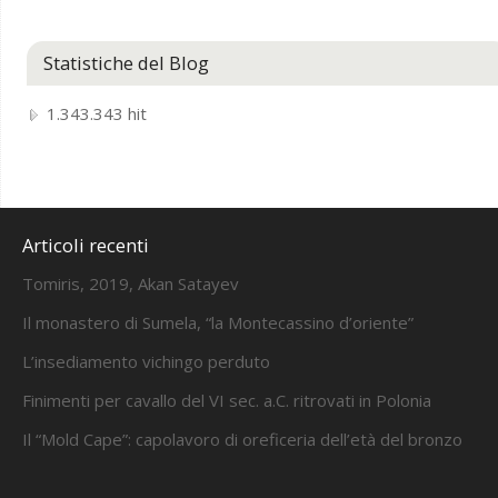
Statistiche del Blog
1.343.343 hit
Articoli recenti
Tomiris, 2019, Akan Satayev
Il monastero di Sumela, “la Montecassino d’oriente”
L’insediamento vichingo perduto
Finimenti per cavallo del VI sec. a.C. ritrovati in Polonia
Il “Mold Cape”: capolavoro di oreficeria dell’età del bronzo