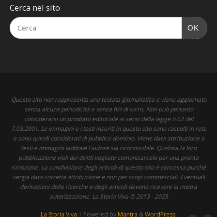
Cerca nel sito
OK
Questo sito non rappresenta una testata giornalistica e viene aggiornato
senza alcuna periodicità e senza fini di lucro. Non può pertanto
considerarsi un prodotto editoriale ai sensi della legge n.62 del
7.03.2001. Le immagini e i testi inseriti in questo sito sono raccolti in rete
e sono quindi considerati di pubblico dominio. Viene data attribuzione a
testi e immagini laddove l'autore sia riconoscibile. Qualora la loro
pubblicazione violi dei diritti vogliate comunicarcelo per una pronta
rimozione. La condivisione degli articoli di questo sito è concessa purché
venga data corretta attribuzione e non per scopi commerciali. Eventuali
derivazioni delle ricerche e degli articoli devono ricevere la nostra
autorizzazione. La Storia Viva © 2013 - 2025
La Storia Viva
| Powered by
Mantra
&
WordPress.