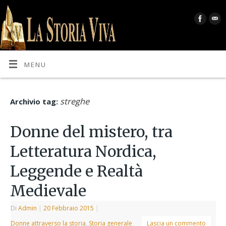
MENU
streghe
Archivio tag:
Donne del mistero, tra
Letteratura Nordica,
Leggende e Realtà
Medievale
Di
Admin
|
20 Febbraio 2015
|
Donne attraverso la storia
,
Storia generale
Lascia un commento