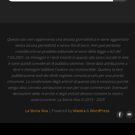
Questo sito non rappresenta una testata giornalistica e viene aggiornato
senza alcuna periodicità e senza fini di lucro. Non può pertanto
considerarsi un prodotto editoriale ai sensi della legge n.62 del
7.03.2001. Le immagini e i testi inseriti in questo sito sono raccolti in rete
e sono quindi considerati di pubblico dominio. Viene data attribuzione a
testi e immagini laddove l'autore sia riconoscibile. Qualora la loro
pubblicazione violi dei diritti vogliate comunicarcelo per una pronta
rimozione. La condivisione degli articoli di questo sito è concessa purché
venga data corretta attribuzione e non per scopi commerciali. Eventuali
derivazioni delle ricerche e degli articoli devono ricevere la nostra
autorizzazione. La Storia Viva © 2013 - 2025
La Storia Viva
| Powered by
Mantra
&
WordPress.