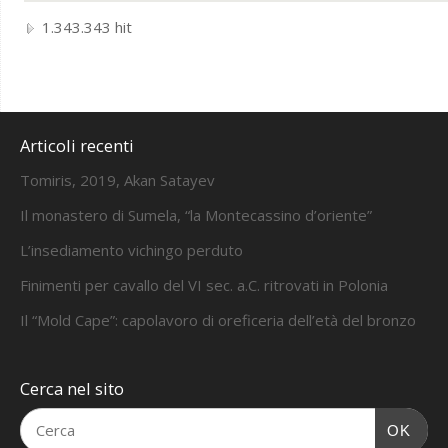
1.343.343 hit
Articoli recenti
Tomiris, 2019, Akan Satayev
Il monastero di Sumela, “la Montecassino d’oriente”
L’insediamento vichingo perduto
Finimenti per cavallo del VI sec. a.C. ritrovati in Polonia
Il “Mold Cape”: capolavoro di oreficeria dell’età del bronzo
Cerca nel sito
OK