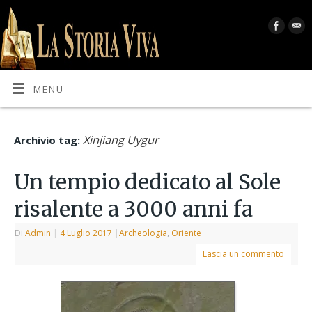
MENU
Xinjiang Uygur
Archivio tag:
Un tempio dedicato al Sole
risalente a 3000 anni fa
Di
Admin
|
4 Luglio 2017
|
Archeologia
,
Oriente
Lascia un commento