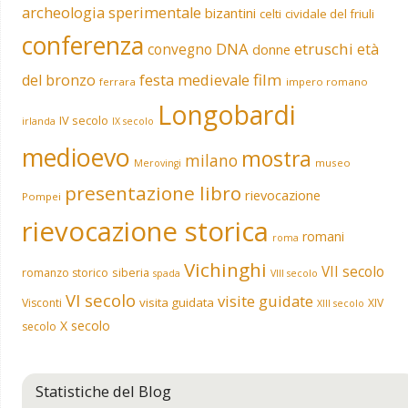
archeologia sperimentale
bizantini
celti
cividale del friuli
conferenza
DNA
etruschi
convegno
età
donne
film
del bronzo
festa medievale
ferrara
impero romano
Longobardi
IV secolo
irlanda
IX secolo
medioevo
mostra
milano
museo
Merovingi
presentazione libro
rievocazione
Pompei
rievocazione storica
romani
roma
Vichinghi
VII secolo
siberia
romanzo storico
spada
VIII secolo
VI secolo
visite guidate
visita guidata
Visconti
XIV
XIII secolo
X secolo
secolo
Statistiche del Blog