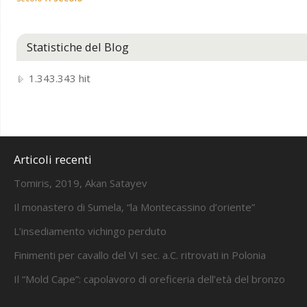
Statistiche del Blog
1.343.343 hit
Articoli recenti
Tomiris, 2019, Akan Satayev
Il monastero di Sumela, “la Montecassino d’oriente”
L’insediamento vichingo perduto
Finimenti per cavallo del VI sec. a.C. ritrovati in Polonia
Il “Mold Cape”: capolavoro di oreficeria dell’età del bronzo