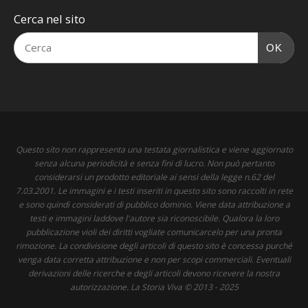
Cerca nel sito
OK
Questo sito non rappresenta una testata giornalistica e viene aggiornato
senza alcuna periodicità e senza fini di lucro. Non può pertanto
considerarsi un prodotto editoriale ai sensi della legge n.62 del
7.03.2001. Le immagini e i testi inseriti in questo sito sono raccolti in rete
e sono quindi considerati di pubblico dominio. Viene data attribuzione a
testi e immagini laddove l'autore sia riconoscibile. Qualora la loro
pubblicazione violi dei diritti vogliate comunicarcelo per una pronta
rimozione. La condivisione degli articoli di questo sito è concessa purché
venga data corretta attribuzione e non per scopi commerciali. Eventuali
derivazioni delle ricerche e degli articoli devono ricevere la nostra
autorizzazione. La Storia Viva © 2013 - 2025