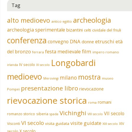
Tag
archeologia
alto medioevo
antico egitto
archeologia sperimentale
bizantini
celti
cividale del friuli
conferenza
DNA
etruschi
convegno
età
donne
film
del bronzo
festa medievale
ferrara
impero romano
Longobardi
IV secolo
irlanda
IX secolo
medioevo
mostra
milano
museo
Merovingi
presentazione libro
rievocazione
Pompei
rievocazione storica
romani
roma
Vichinghi
VII secolo
siberia
romanzo storico
spada
VIII secolo
VI secolo
visite guidate
visita guidata
Visconti
XIV
XIII secolo
X secolo
secolo