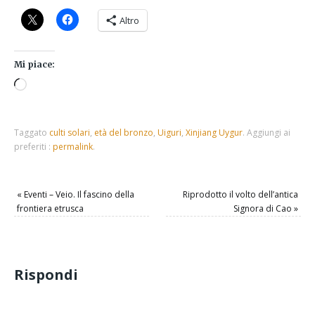
Altro
Mi piace:
Taggato
culti solari
,
età del bronzo
,
Uiguri
,
Xinjiang Uygur
.
Aggiungi ai
preferiti :
permalink
.
«
Eventi – Veio. Il fascino della
Riprodotto il volto dell’antica
frontiera etrusca
Signora di Cao
»
Rispondi