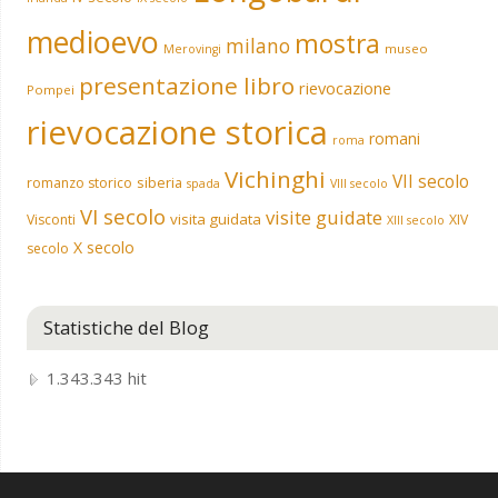
medioevo
mostra
milano
museo
Merovingi
presentazione libro
rievocazione
Pompei
rievocazione storica
romani
roma
Vichinghi
VII secolo
siberia
romanzo storico
spada
VIII secolo
VI secolo
visite guidate
visita guidata
Visconti
XIV
XIII secolo
X secolo
secolo
Statistiche del Blog
1.343.343 hit