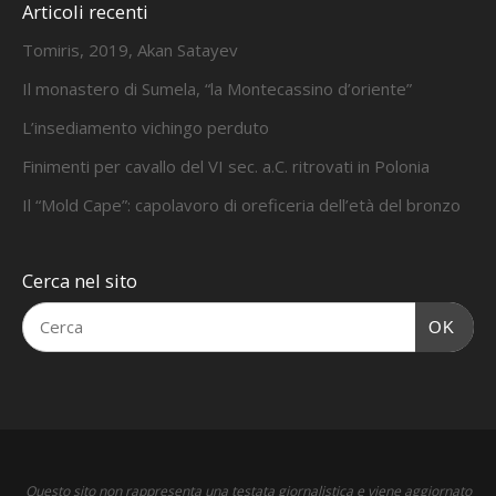
Articoli recenti
Tomiris, 2019, Akan Satayev
Il monastero di Sumela, “la Montecassino d’oriente”
L’insediamento vichingo perduto
Finimenti per cavallo del VI sec. a.C. ritrovati in Polonia
Il “Mold Cape”: capolavoro di oreficeria dell’età del bronzo
Cerca nel sito
OK
Questo sito non rappresenta una testata giornalistica e viene aggiornato