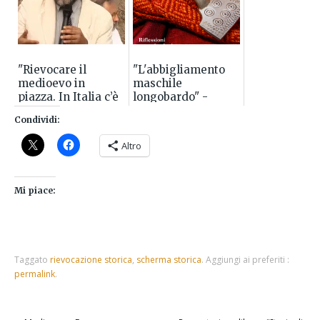
"Rievocare il
"L'abbigliamento
medioevo in
maschile
piazza. In Italia c’è
longobardo" -
molto da imparare"
intervista all'autore
Condividi:
un articolo di
Marco Valenti per
Altro
...
Mi piace:
Taggato
rievocazione storica
,
scherma storica
.
Aggiungi ai preferiti :
permalink
.