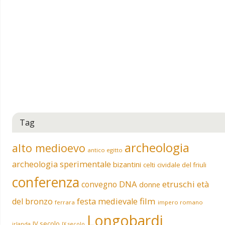
Tag
archeologia
alto medioevo
antico egitto
archeologia sperimentale
bizantini
celti
cividale del friuli
conferenza
DNA
etruschi
convegno
età
donne
film
del bronzo
festa medievale
ferrara
impero romano
Longobardi
IV secolo
irlanda
IX secolo