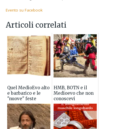
Evento su Facebook
Articoli correlati
Quel MedioEvo alto
HMB, BOTN e il
e barbarico e le
Medioevo che non
"nuove" feste
conoscevi
medievali