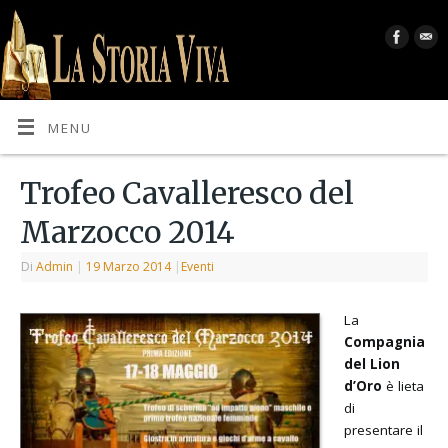
MENU
Trofeo Cavalleresco del
Marzocco 2014
Di
Admin
|
19 Marzo 2014
|
Eventi
La
Compagnia
del Lion
d’Oro
è lieta
di
presentare il