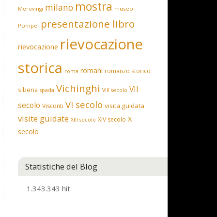
mostra
milano
museo
Merovingi
presentazione libro
Pompei
rievocazione
rievocazione
storica
romani
romanzo storico
roma
Vichinghi
VII
siberia
spada
VIII secolo
VI secolo
secolo
visita guidata
Visconti
visite guidate
X
XIV secolo
XIII secolo
secolo
Statistiche del Blog
1.343.343 hit