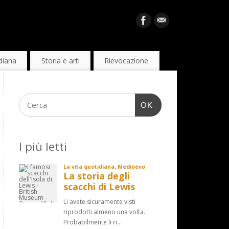
diana
Storia e arti
Rievocazione
OK
I più letti