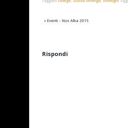
Taggato
college
,
scuola vichinga
,
Vichinghi
.
Aggiu
«
Eventi – Nox Alba 2015
Rispondi