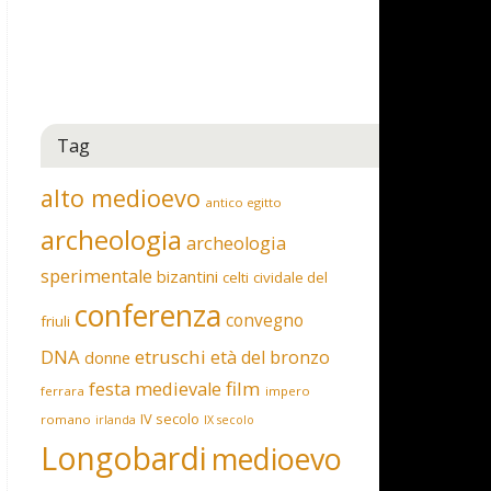
Tag
alto medioevo
antico egitto
archeologia
archeologia
sperimentale
bizantini
celti
cividale del
conferenza
convegno
friuli
DNA
etruschi
età del bronzo
donne
film
festa medievale
ferrara
impero
IV secolo
romano
irlanda
IX secolo
Longobardi
medioevo