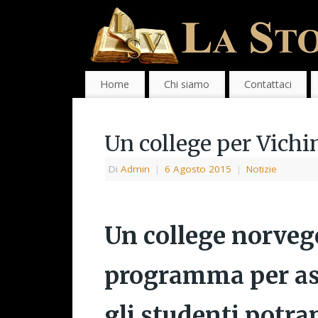
Home
Chi siamo
Contattaci
Un college per Vichi
Di
Admin
|
6 Agosto 2015
|
Notizie
Un college norveg
programma per asp
gli studenti potr