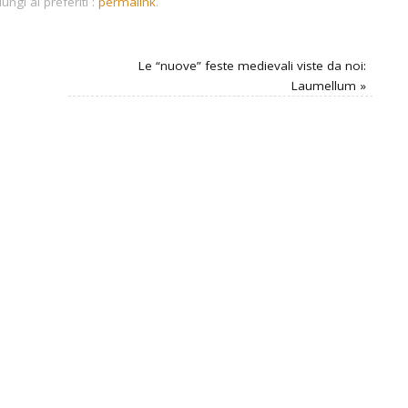
ngi ai preferiti :
permalink
.
Le “nuove” feste medievali viste da noi:
Laumellum
»