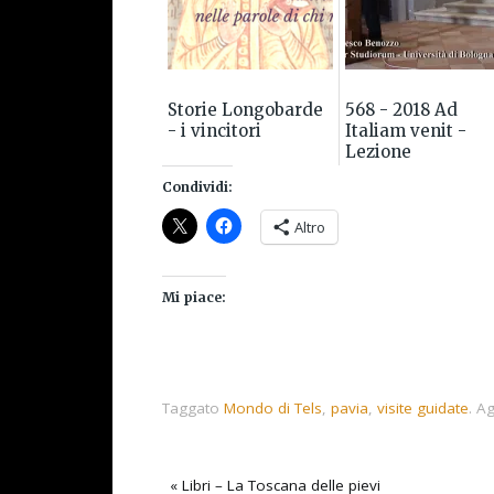
Storie Longobarde
568 - 2018 Ad
- i vincitori
Italiam venit -
Lezione
introduttiva alla
Condividi:
lettura dell'Histo
Langobardorum
Altro
Mi piace:
Taggato
Mondo di Tels
,
pavia
,
visite guidate
.
Agg
«
Libri – La Toscana delle pievi