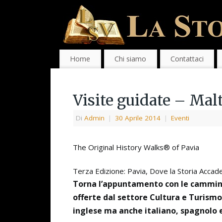
Home
Chi siamo
Contattaci
Visite guidate – Mal
Di
Admin
|
30 Aprile 2014
|
Eventi
The Original History Walks® of Pavia
Terza Edizione: Pavia, Dove la Storia Accad
Torna l’appuntamento con le cammin
offerte dal settore Cultura e Turismo
inglese ma anche italiano, spagnolo 