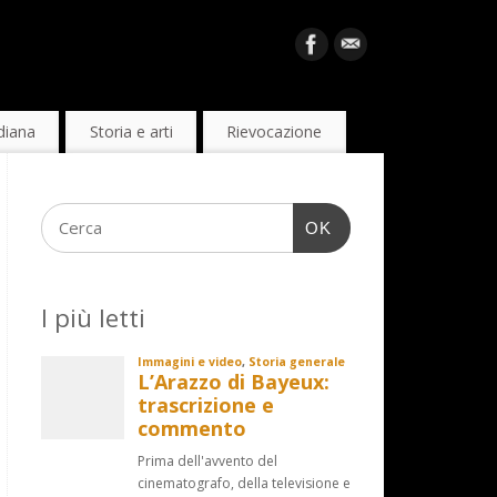
diana
Storia e arti
Rievocazione
OK
I più letti