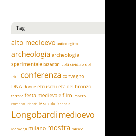
Tag
alto medioevo
antico egitto
archeologia
archeologia
sperimentale
bizantini
celti
cividale del
conferenza
convegno
friuli
DNA
etruschi
età del bronzo
donne
film
festa medievale
ferrara
impero
IV secolo
romano
irlanda
IX secolo
Longobardi
medioevo
mostra
milano
museo
Merovingi