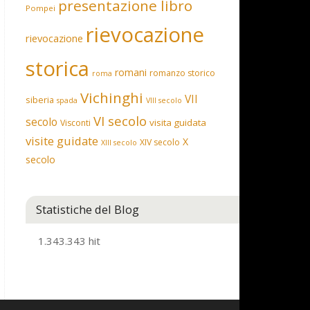
presentazione libro
Pompei
rievocazione
rievocazione
storica
romani
romanzo storico
roma
Vichinghi
VII
siberia
spada
VIII secolo
VI secolo
secolo
visita guidata
Visconti
visite guidate
X
XIV secolo
XIII secolo
secolo
Statistiche del Blog
1.343.343 hit