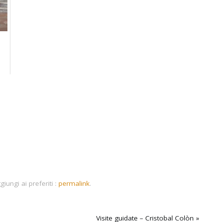
ria
iungi ai preferiti :
permalink
.
Visite guidate – Cristobal Colòn
»