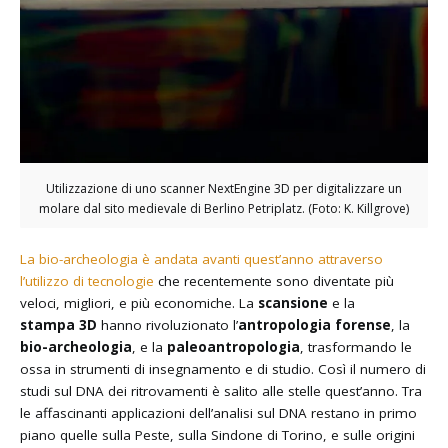
Utilizzazione di uno scanner NextEngine 3D per digitalizzare un
molare dal sito medievale di Berlino Petriplatz. (Foto: K. Killgrove)
La bio-archeologia è andata avanti quest’anno attraverso
l’utilizzo di tecnologie
che recentemente sono diventate più
veloci, migliori, e più economiche. La
scansione
e la
stampa
3D
hanno rivoluzionato l’
antropologia forense
, la
bio-archeologia
, e la
paleoantropologia
, trasformando le
ossa in strumenti di insegnamento e di studio. Così il numero di
studi sul DNA dei ritrovamenti è salito alle stelle quest’anno. Tra
le affascinanti applicazioni dell’analisi sul DNA restano in primo
piano quelle sulla Peste, sulla Sindone di Torino, e sulle origini