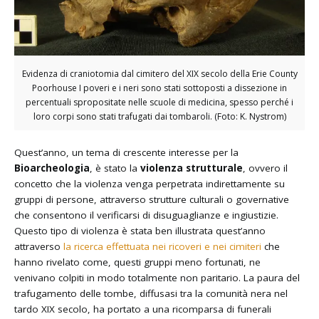
Evidenza di craniotomia dal cimitero del XIX secolo della Erie County
Poorhouse I poveri e i neri sono stati sottoposti a dissezione in
percentuali spropositate nelle scuole di medicina, spesso perché i
loro corpi sono stati trafugati dai tombaroli. (Foto: K. Nystrom)
Quest’anno, un tema di crescente interesse per la
Bioarcheologia
, è stato la
violenza strutturale
, ovvero il
concetto che la violenza venga perpetrata indirettamente su
gruppi di persone, attraverso strutture culturali o governative
che consentono il verificarsi di disuguaglianze e ingiustizie.
Questo tipo di violenza è stata ben illustrata quest’anno
attraverso
la ricerca effettuata nei ricoveri e nei cimiteri
che
hanno rivelato come, questi gruppi meno fortunati, ne
venivano colpiti in modo totalmente non paritario. La paura del
trafugamento delle tombe, diffusasi tra la comunità nera nel
tardo XIX secolo, ha portato a una ricomparsa di funerali