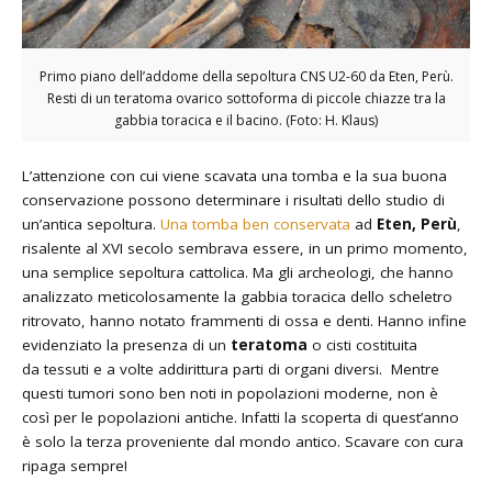
Primo piano dell’addome della sepoltura CNS U2-60 da Eten, Perù.
Resti di un teratoma ovarico sottoforma di piccole chiazze tra la
gabbia toracica e il bacino. (Foto: H. Klaus)
L’attenzione con cui viene scavata una tomba e la sua buona
conservazione possono determinare i risultati dello studio di
un’antica sepoltura.
Una tomba ben conservata
ad
Eten, Perù
,
risalente al XVI secolo sembrava essere, in un primo momento,
una semplice sepoltura cattolica. Ma gli archeologi, che hanno
analizzato meticolosamente la gabbia toracica dello scheletro
ritrovato, hanno notato frammenti di ossa e denti. Hanno infine
evidenziato la presenza di un
teratoma
o cisti costituita
da tessuti e a volte addirittura parti di organi diversi. Mentre
questi tumori sono ben noti in popolazioni moderne, non è
così per le popolazioni antiche. Infatti la scoperta di quest’anno
è solo la terza proveniente dal mondo antico. Scavare con cura
ripaga sempre!