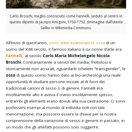
Carlo Broschi, meglio conosciuto come Farinelli, seduto al centro in
questo dipinto di Jacopo Amigoni, 1750-1752. (Immagine dall’utente
Sailko in Wikimedia Commons.
All’inizio di quest’anno,
sono state esaminate le ossa
di un
uomo del XVIII secolo, il famoso italiano il cui nome d’arte era
Farinelli
, al secolo
Carlo Maria Michelangelo Nicola
Broschi
. Contrariamente a servizi dei media, frettolosi e
storicamente non accurati, riguardanti scheletri “transgender”, le
ossa
di questo uomo hanno dato ai bio-archeologi una reale
opportunità di studiare persone vissute al di fuori dei
tradizionali canoni di sesso o di genere. Farinelli era
insolitamente alto e aveva il cranio insolitamente spesso,
entrambi gli elementi erano dovuti alla sua castrazione. Ci sono
pochissimi esempi al mondo di individui noti con tale
menomazione, ma possono essere la chiave per la nostra
comprensione della variazione di sesso e genere in passato, in
un modo che gli artefatti possono solo suggerire.