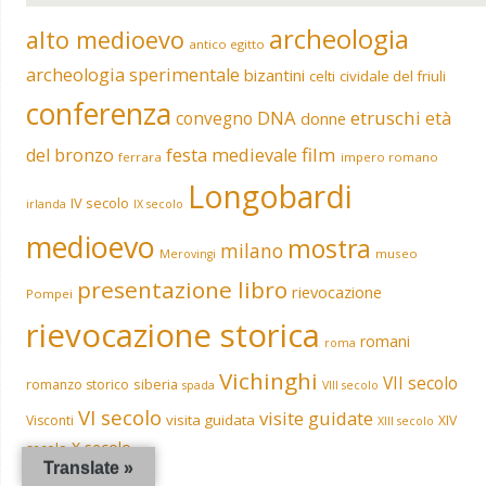
archeologia
alto medioevo
antico egitto
archeologia sperimentale
bizantini
celti
cividale del friuli
conferenza
DNA
etruschi
convegno
età
donne
film
del bronzo
festa medievale
ferrara
impero romano
Longobardi
IV secolo
irlanda
IX secolo
medioevo
mostra
milano
museo
Merovingi
presentazione libro
rievocazione
Pompei
rievocazione storica
romani
roma
Vichinghi
VII secolo
siberia
romanzo storico
spada
VIII secolo
VI secolo
visite guidate
visita guidata
Visconti
XIV
XIII secolo
X secolo
secolo
Translate »