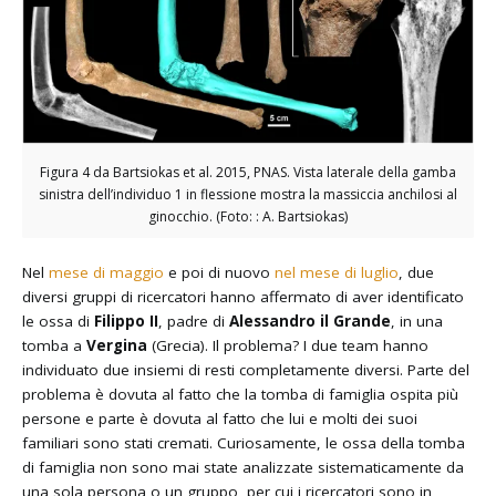
Figura 4 da Bartsiokas et al. 2015, PNAS. Vista laterale della gamba
sinistra dell’individuo 1 in flessione mostra la massiccia anchilosi al
ginocchio. (Foto: : A. Bartsiokas)
Nel
mese di maggio
e poi di nuovo
nel mese di luglio
, due
diversi gruppi di ricercatori hanno affermato di aver identificato
le ossa di
Filippo II
, padre di
Alessandro il Grande
, in una
tomba a
Vergina
(Grecia). Il problema? I due team hanno
individuato due insiemi di resti completamente diversi. Parte del
problema è dovuta al fatto che la tomba di famiglia ospita più
persone e parte è dovuta al fatto che lui e molti dei suoi
familiari sono stati cremati. Curiosamente, le ossa della tomba
di famiglia non sono mai state analizzate sistematicamente da
una sola persona o un gruppo, per cui i ricercatori sono in