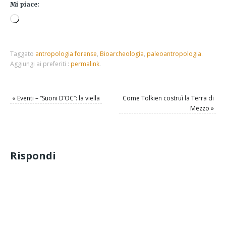
Mi piace:
Taggato
antropologia forense
,
Bioarcheologia
,
paleoantropologia
.
Aggiungi ai preferiti :
permalink
.
«
Eventi – ‘’Suoni D’OC’’: la viella
Come Tolkien costruì la Terra di
Mezzo
»
Rispondi