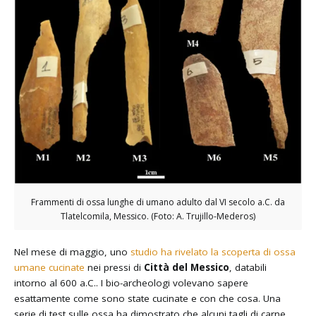
Frammenti di ossa lunghe di umano adulto dal VI secolo a.C. da
Tlatelcomila, Messico. (Foto: A. Trujillo-Mederos)
Nel mese di maggio, uno
studio ha rivelato la scoperta di ossa
umane cucinate
nei pressi di
Città del Messico
, databili
intorno al 600 a.C.. I bio-archeologi volevano sapere
esattamente come sono state cucinate e con che cosa. Una
serie di test sulle ossa ha dimostrato che alcuni tagli di carne