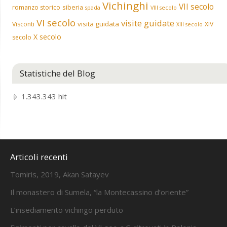
Vichinghi
VII secolo
siberia
romanzo storico
spada
VIII secolo
VI secolo
visite guidate
visita guidata
Visconti
XIV
XIII secolo
X secolo
secolo
Statistiche del Blog
1.343.343 hit
Articoli recenti
Tomiris, 2019, Akan Satayev
Il monastero di Sumela, “la Montecassino d’oriente”
L’insediamento vichingo perduto