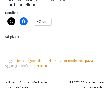
medievali viste da
- i vincitori
noi: Laumellum
Condividi:
Altro
Mi piace:
Taggato
festa longobarda
,
lomello
,
nozze di Teodolinda
,
pavia
.
Aggiungi ai preferiti :
permalink
.
«
Eventi – Giornata Medievale a
Il BOTN 2014: calendario
Ricetto di Candelo
combattimenti
»