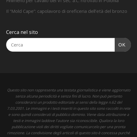
Finimenti per cavallo del VI sec. a.C. ritrovati in Polonia
Il “Mold Cape”: capolavoro di oreficeria dell’età del bronzo
Cerca nel sito
OK
Questo sito non rappresenta una testata giornalistica e viene aggiornato
senza alcuna periodicità e senza fini di lucro. Non può pertanto
considerarsi un prodotto editoriale ai sensi della legge n.62 del
7.03.2001. Le immagini e i testi inseriti in questo sito sono raccolti in rete
e sono quindi considerati di pubblico dominio. Viene data attribuzione a
testi e immagini laddove l'autore sia riconoscibile. Qualora la loro
pubblicazione violi dei diritti vogliate comunicarcelo per una pronta
rimozione. La condivisione degli articoli di questo sito è concessa purché