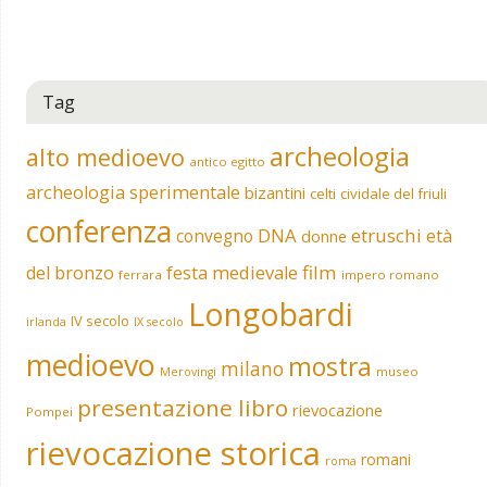
Tag
archeologia
alto medioevo
antico egitto
archeologia sperimentale
bizantini
celti
cividale del friuli
conferenza
DNA
etruschi
convegno
età
donne
film
del bronzo
festa medievale
ferrara
impero romano
Longobardi
IV secolo
irlanda
IX secolo
medioevo
mostra
milano
museo
Merovingi
presentazione libro
rievocazione
Pompei
rievocazione storica
romani
roma