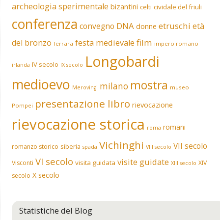
archeologia sperimentale
bizantini
celti
cividale del friuli
conferenza
DNA
etruschi
convegno
età
donne
film
del bronzo
festa medievale
ferrara
impero romano
Longobardi
IV secolo
irlanda
IX secolo
medioevo
mostra
milano
museo
Merovingi
presentazione libro
rievocazione
Pompei
rievocazione storica
romani
roma
Vichinghi
VII secolo
siberia
romanzo storico
spada
VIII secolo
VI secolo
visite guidate
visita guidata
Visconti
XIV
XIII secolo
X secolo
secolo
Statistiche del Blog