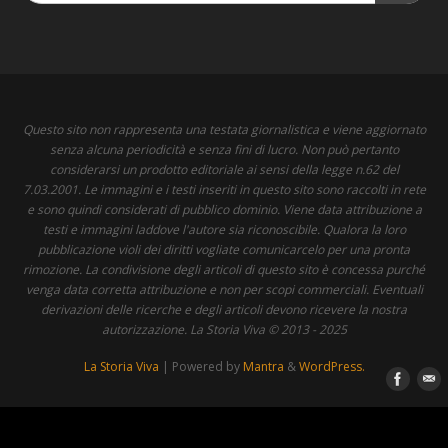
Questo sito non rappresenta una testata giornalistica e viene aggiornato
senza alcuna periodicità e senza fini di lucro. Non può pertanto
considerarsi un prodotto editoriale ai sensi della legge n.62 del
7.03.2001. Le immagini e i testi inseriti in questo sito sono raccolti in rete
e sono quindi considerati di pubblico dominio. Viene data attribuzione a
testi e immagini laddove l'autore sia riconoscibile. Qualora la loro
pubblicazione violi dei diritti vogliate comunicarcelo per una pronta
rimozione. La condivisione degli articoli di questo sito è concessa purché
venga data corretta attribuzione e non per scopi commerciali. Eventuali
derivazioni delle ricerche e degli articoli devono ricevere la nostra
autorizzazione. La Storia Viva © 2013 - 2025
La Storia Viva
| Powered by
Mantra
&
WordPress.