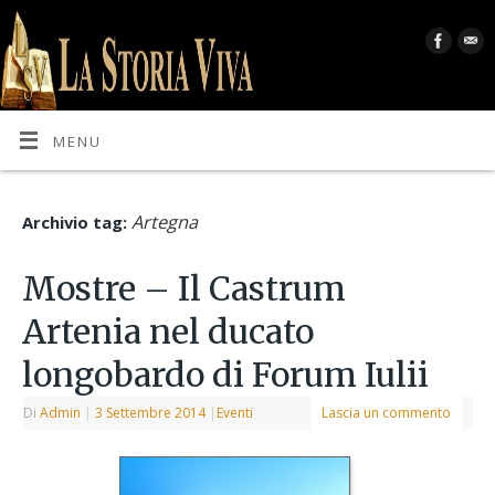
MENU
Artegna
Archivio tag:
Mostre – Il Castrum
Artenia nel ducato
longobardo di Forum Iulii
Di
Admin
|
3 Settembre 2014
|
Eventi
Lascia un commento