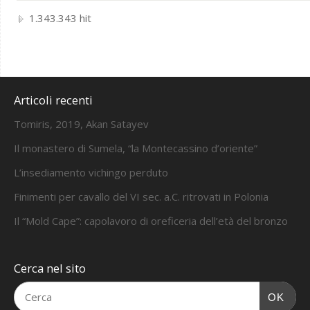
1.343.343 hit
Articoli recenti
Tomiris, 2019, Akan Satayev
Il monastero di Sumela, “la Montecassino d’oriente”
L’insediamento vichingo perduto
Finimenti per cavallo del VI sec. a.C. ritrovati in Polonia
Il “Mold Cape”: capolavoro di oreficeria dell’età del bronzo
Cerca nel sito
OK