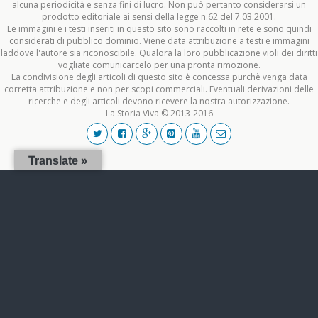
alcuna periodicità e senza fini di lucro. Non può pertanto considerarsi un
prodotto editoriale ai sensi della legge n.62 del 7.03.2001.
Le immagini e i testi inseriti in questo sito sono raccolti in rete e sono quindi
considerati di pubblico dominio. Viene data attribuzione a testi e immagini
laddove l'autore sia riconoscibile. Qualora la loro pubblicazione violi dei diritti
vogliate comunicarcelo per una pronta rimozione.
La condivisione degli articoli di questo sito è concessa purchè venga data
corretta attribuzione e non per scopi commerciali. Eventuali derivazioni delle
ricerche e degli articoli devono ricevere la nostra autorizzazione.
La Storia Viva © 2013-2016
Translate »