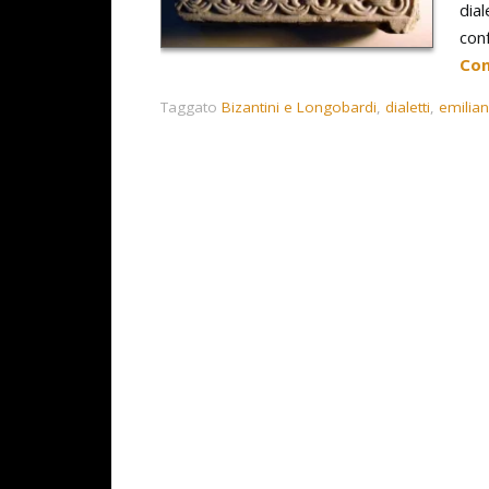
dial
con
Con
Taggato
Bizantini e Longobardi
,
dialetti
,
emilian