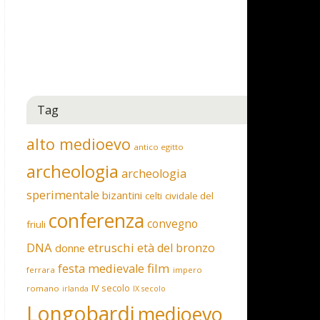
Tag
alto medioevo
antico egitto
archeologia
archeologia
sperimentale
bizantini
celti
cividale del
conferenza
convegno
friuli
DNA
etruschi
età del bronzo
donne
film
festa medievale
ferrara
impero
IV secolo
romano
irlanda
IX secolo
Longobardi
medioevo