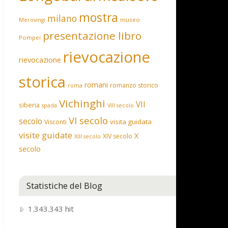
mostra
milano
museo
Merovingi
presentazione libro
Pompei
rievocazione
rievocazione
storica
romani
romanzo storico
roma
Vichinghi
VII
siberia
spada
VIII secolo
VI secolo
secolo
visita guidata
Visconti
visite guidate
X
XIV secolo
XIII secolo
secolo
Statistiche del Blog
1.343.343 hit