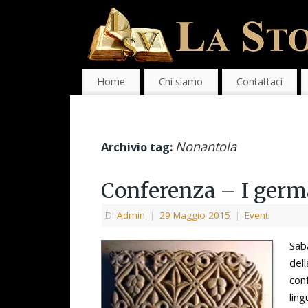
Home
Chi siamo
Contattaci
Nonantola
Archivio tag:
Conferenza – I germa
Di
Admin
|
29 Maggio 2015
|
Eventi
Saba
dell
con
ling