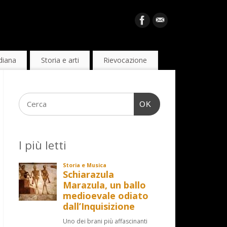
diana
Storia e arti
Rievocazione
OK
I più letti