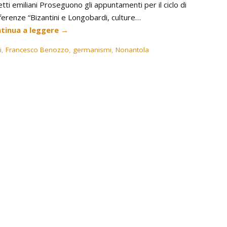
etti emiliani Proseguono gli appuntamenti per il ciclo di
ferenze “Bizantini e Longobardi, culture…
tinua a leggere
→
i
,
Francesco Benozzo
,
germanismi
,
Nonantola