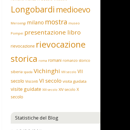
Longobardi
medioevo
mostra
milano
museo
Merovingi
presentazione libro
Pompei
rievocazione
rievocazione
storica
romani
romanzo storico
roma
Vichinghi
VII
siberia
spada
VIII secolo
VI secolo
secolo
visita guidata
Visconti
visite guidate
X
XIV secolo
XIII secolo
secolo
Statistiche del Blog