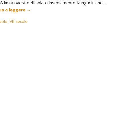
 a 8 km a ovest dell’isolato insediamento Kungurtuk nel…
ua a leggere
→
ecolo
,
VIII secolo