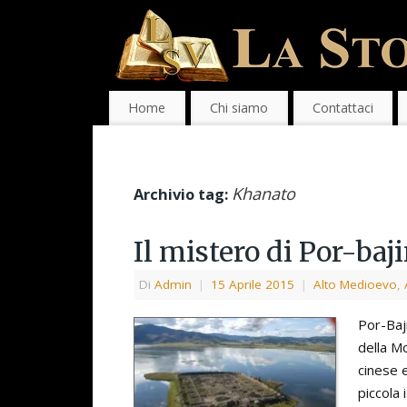
Home
Chi siamo
Contattaci
Khanato
Archivio tag:
Il mistero di Por-baji
Di
Admin
|
15 Aprile 2015
|
Alto Medioevo
,
Por-Baji
della Mo
cinese e
piccola 