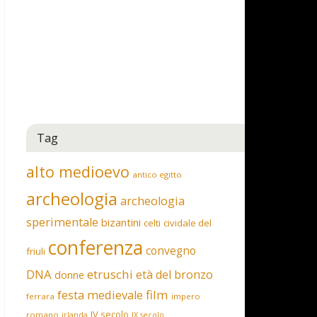
Tag
alto medioevo
antico egitto
archeologia
archeologia
sperimentale
bizantini
celti
cividale del
conferenza
convegno
friuli
DNA
etruschi
età del bronzo
donne
film
festa medievale
ferrara
impero
IV secolo
romano
irlanda
IX secolo