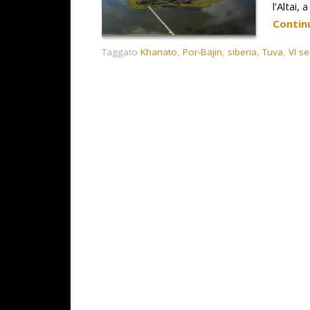
l’Altai,
Contin
Taggato
Khanato
,
Por-Bajin
,
siberia
,
Tuva
,
VI s