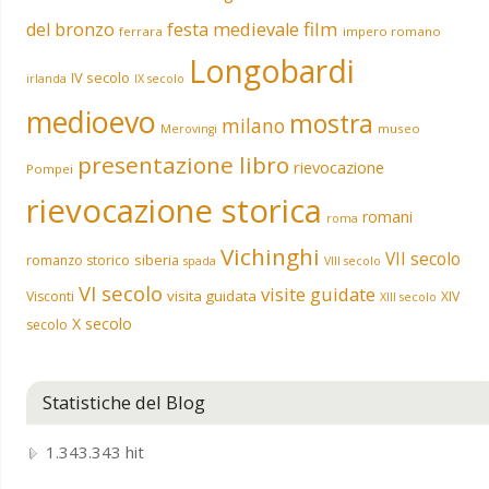
film
del bronzo
festa medievale
ferrara
impero romano
Longobardi
IV secolo
irlanda
IX secolo
medioevo
mostra
milano
museo
Merovingi
presentazione libro
rievocazione
Pompei
rievocazione storica
romani
roma
Vichinghi
VII secolo
siberia
romanzo storico
spada
VIII secolo
VI secolo
visite guidate
visita guidata
Visconti
XIV
XIII secolo
X secolo
secolo
Statistiche del Blog
1.343.343 hit