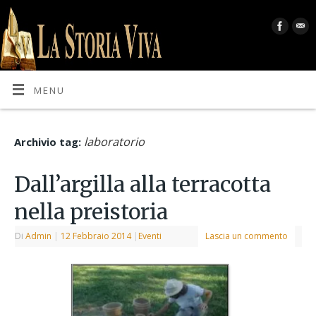
MENU
laboratorio
Archivio tag:
Dall’argilla alla terracotta
nella preistoria
Di
Admin
|
12 Febbraio 2014
|
Eventi
Lascia un commento