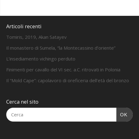
Articoli recenti
Tomiris, 2019, Akan Satayev
Il monastero di Sumela, “la Montecassino d’oriente”
L’insediamento vichingo perduto
Finimenti per cavallo del VI sec. a.C. ritrovati in Polonia
Il “Mold Cape”: capolavoro di oreficeria dell’età del bronzo
Cerca nel sito
OK