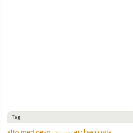
Tag
archeologia
alto medioevo