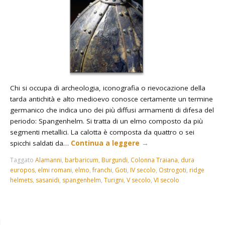
Chi si occupa di archeologia, iconografia o rievocazione della
tarda antichità e alto medioevo conosce certamente un termine
germanico che indica uno dei più diffusi armamenti di difesa del
periodo: Spangenhelm. Si tratta di un elmo composto da più
segmenti metallici. La calotta è composta da quattro o sei
spicchi saldati da…
Continua a leggere
→
Taggato
Alamanni
,
barbaricum
,
Burgundi
,
Colonna Traiana
,
dura
europos
,
elmi romani
,
elmo
,
franchi
,
Goti
,
IV secolo
,
Ostrogoti
,
ridge
helmets
,
sasanidi
,
spangenhelm
,
Turigni
,
V secolo
,
VI secolo