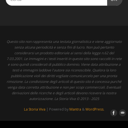
Questo sito non rappresenta una testata giornalistica e viene aggiornato
senza alcuna periodicità e senza fini di lucro. Non può pertanto
considerarsi un prodotto editoriale ai sensi della legge n.62 del
7.03.2001. Le immagini e i testi inseriti in questo sito sono raccolti in rete
e sono quindi considerati di pubblico dominio. Viene data attribuzione a
testi e immagini laddove l'autore sia riconoscibile. Qualora la loro
pubblicazione violi dei diritti vogliate comunicarcelo per una pronta
rimozione. La condivisione degli articoli di questo sito è concessa purché
venga data corretta attribuzione e non per scopi commerciali. Eventuali
derivazioni delle ricerche e degli articoli devono ricevere la nostra
autorizzazione. La Storia Viva © 2013 - 2025
La Storia Viva
| Powered by
Mantra
&
WordPress.