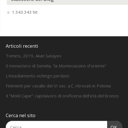
1.343.343 hit
Articoli recenti
Tomiris, 2019, Akan Satayev
Il monastero di Sumela, “la Montecassino d’oriente”
L’insediamento vichingo perduto
Finimenti per cavallo del VI sec. a.C. ritrovati in Polonia
Il “Mold Cape”: capolavoro di oreficeria dell’età del bronzo
Cerca nel sito
OK