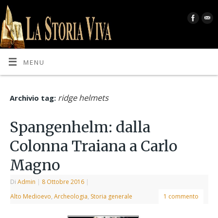
MENU
ridge helmets
Archivio tag:
Spangenhelm: dalla
Colonna Traiana a Carlo
Magno
Di
Admin
|
8 Ottobre 2016
|
Alto Medioevo
,
Archeologia
,
Storia generale
1 commento