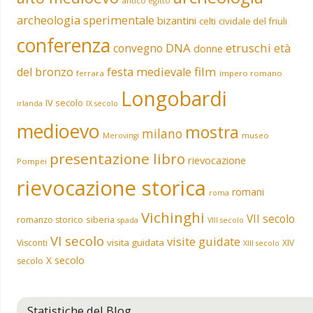
antico egitto
archeologia sperimentale
bizantini
celti
cividale del friuli
conferenza
DNA
etruschi
convegno
età
donne
film
del bronzo
festa medievale
ferrara
impero romano
Longobardi
IV secolo
irlanda
IX secolo
medioevo
mostra
milano
museo
Merovingi
presentazione libro
rievocazione
Pompei
rievocazione storica
romani
roma
Vichinghi
VII secolo
siberia
romanzo storico
spada
VIII secolo
VI secolo
visite guidate
visita guidata
Visconti
XIV
XIII secolo
X secolo
secolo
Statistiche del Blog