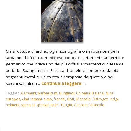
Chi si occupa di archeologia, iconografia o rievocazione della
tarda antichità e alto medioevo conosce certamente un termine
germanico che indica uno dei più diffusi armamenti di difesa del
periodo: Spangenhelm. Si tratta di un elmo composto da più
segmenti metallici. La calotta è composta da quattro o sei
spicchi saldati da…
Continua a leggere
→
Taggato
Alamanni
,
barbaricum
,
Burgundi
,
Colonna Traiana
,
dura
europos
,
elmi romani
,
elmo
,
franchi
,
Goti
,
IV secolo
,
Ostrogoti
,
ridge
helmets
,
sasanidi
,
spangenhelm
,
Turigni
,
V secolo
,
VI secolo