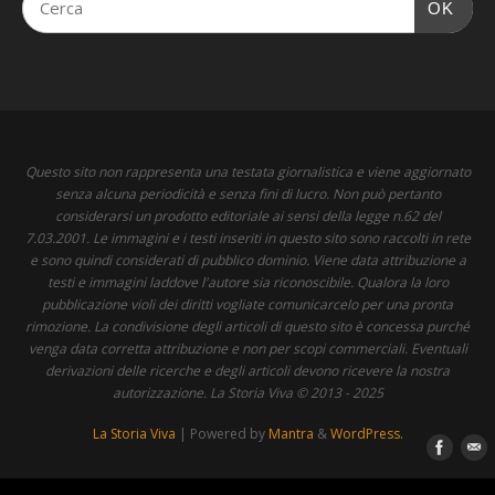
OK
Questo sito non rappresenta una testata giornalistica e viene aggiornato
senza alcuna periodicità e senza fini di lucro. Non può pertanto
considerarsi un prodotto editoriale ai sensi della legge n.62 del
7.03.2001. Le immagini e i testi inseriti in questo sito sono raccolti in rete
e sono quindi considerati di pubblico dominio. Viene data attribuzione a
testi e immagini laddove l'autore sia riconoscibile. Qualora la loro
pubblicazione violi dei diritti vogliate comunicarcelo per una pronta
rimozione. La condivisione degli articoli di questo sito è concessa purché
venga data corretta attribuzione e non per scopi commerciali. Eventuali
derivazioni delle ricerche e degli articoli devono ricevere la nostra
autorizzazione. La Storia Viva © 2013 - 2025
La Storia Viva
| Powered by
Mantra
&
WordPress.