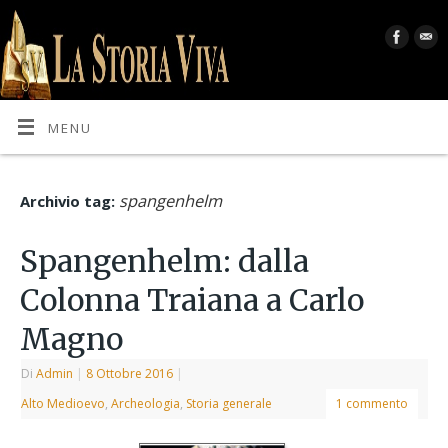
MENU
spangenhelm
Archivio tag:
Spangenhelm: dalla
Colonna Traiana a Carlo
Magno
Di
Admin
|
8 Ottobre 2016
|
Alto Medioevo
,
Archeologia
,
Storia generale
1 commento