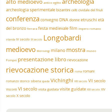
archeologia
alto medioevo
antico egitto
archeologia sperimentale
bizantini
celti
cividale del friuli
conferenza
DNA
etruschi
convegno
età
donne
film
del bronzo
festa medievale
ferrara
impero romano
Longobardi
IV secolo
irlanda
IX secolo
medioevo
mostra
milano
museo
Merovingi
presentazione libro
rievocazione
Pompei
rievocazione storica
romani
roma
Vichinghi
VII secolo
siberia
romanzo storico
spada
VIII secolo
VI secolo
visite guidate
visita guidata
Visconti
XIV
XIII secolo
X secolo
secolo