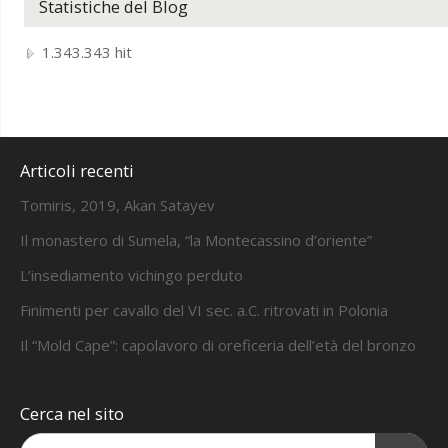
Statistiche del Blog
1.343.343 hit
Articoli recenti
Tomiris, 2019, Akan Satayev
Il monastero di Sumela, “la Montecassino d’oriente”
L’insediamento vichingo perduto
Finimenti per cavallo del VI sec. a.C. ritrovati in Polonia
Il “Mold Cape”: capolavoro di oreficeria dell’età del bronzo
Cerca nel sito