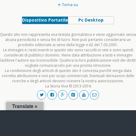
Torna su
Dispositivo Portatile
Pc Desktop
Questo sito non rappresenta una testata giornalistica e viene aggiornato senza
alcuna periodicità e senza fini di lucro. Non può pertanto considerarsi un
prodotto editoriale ai sensi della legge n.62 del 7.03.2001.
Le immagini e i testi inseriti in questo sito sono raccolti in rete e sono quindi
considerati di pubblico dominio. Viene data attribuzione a testi e immagini
laddove l'autore sia riconoscibile. Qualora la loro pubblicazione violi dei diritti
vogliate comunicarcelo per una pronta rimozione.
La condivisione degli articoli di questo sito è concessa purchè venga data
corretta attribuzione e non per scopi commerciali. Eventuali derivazioni delle
ricerche e degli articoli devono ricevere la nostra autorizzazione.
La Storia Viva © 2013-2016
Translate »