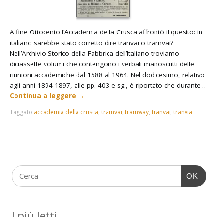
A fine Ottocento l’Accademia della Crusca affrontò il quesito: in
italiano sarebbe stato corretto dire tranvai o tramvai?
Nell’Archivio Storico della Fabbrica dell’Italiano troviamo
diciassette volumi che contengono i verbali manoscritti delle
riunioni accademiche dal 1588 al 1964. Nel dodicesimo, relativo
agli anni 1894-1897, alle pp. 403 e sg., è riportato che durante…
Continua a leggere
→
Taggato
accademia della crusca
,
tramvai
,
tramway
,
tranvai
,
tranvia
OK
I più letti