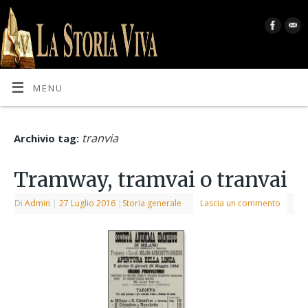
MENU
tranvia
Archivio tag:
Tramway, tramvai o tranvai
Di
Admin
|
27 Luglio 2016
|
Storia generale
Lascia un commento