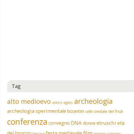
Tag
archeologia
alto medioevo
antico egitto
archeologia sperimentale
bizantini
celti
cividale del friuli
conferenza
DNA
etruschi
convegno
età
donne
film
del bronzo
festa medievale
ferrara
impero romano