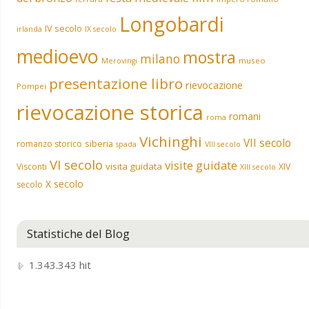
Longobardi
IV secolo
irlanda
IX secolo
medioevo
mostra
milano
museo
Merovingi
presentazione libro
rievocazione
Pompei
rievocazione storica
romani
roma
Vichinghi
VII secolo
siberia
romanzo storico
spada
VIII secolo
VI secolo
visite guidate
visita guidata
Visconti
XIV
XIII secolo
X secolo
secolo
Statistiche del Blog
1.343.343 hit