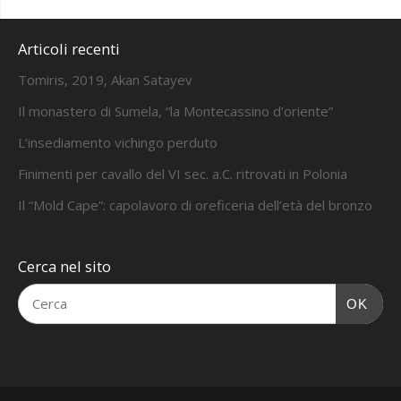
Articoli recenti
Tomiris, 2019, Akan Satayev
Il monastero di Sumela, “la Montecassino d’oriente”
L’insediamento vichingo perduto
Finimenti per cavallo del VI sec. a.C. ritrovati in Polonia
Il “Mold Cape”: capolavoro di oreficeria dell’età del bronzo
Cerca nel sito
OK