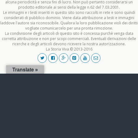
alcuna periodicità e senza fini di lucro. Non può pertanto considerarsi un
prodotto editoriale ai sensi della legge n.62 del 7.03.2001.
Le immagini e i testi inseriti in questo sito sono raccolti in rete e sono quindi
considerati di pubblico dominio. Viene data attribuzione a testi e immagini
laddove l'autore sia riconoscibile. Qualora la loro pubblicazione violi dei diritti
vogliate comunicarcelo per una pronta rimozione.
La condivisione degli articoli di questo sito è concessa purchè venga data
corretta attribuzione e non per scopi commerciali. Eventuali derivazioni delle
ricerche e degli articoli devono ricevere la nostra autorizzazione.
La Storia Viva © 2013-2016
Translate »